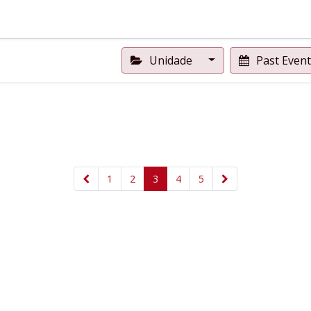
Unidade
Past Even
1
2
3
4
5