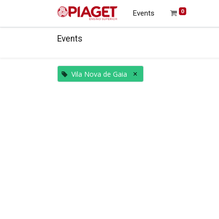
0
Events
Events
×
Vila Nova de Gaia