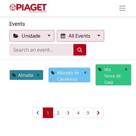
Events
Unidade
All Events
×
Vila
×
Macedo de
×
Almada
Nova de
Cavaleiros
Gaia
1
2
3
4
5