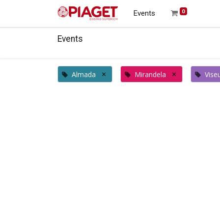
0
Events
Events
×
×
Almada
Mirandela
Vise