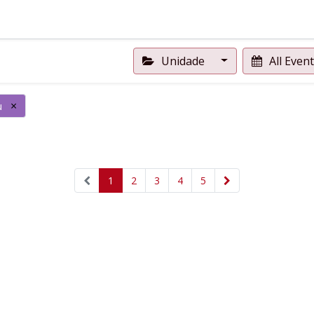
Unidade
All Even
×
u
1
2
3
4
5