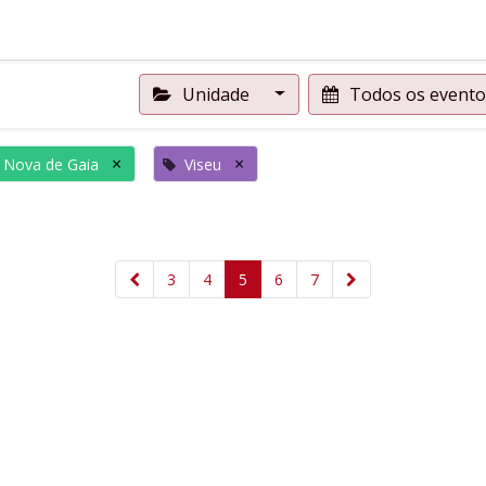
Unidade
Todos os event
×
×
a Nova de Gaia
Viseu
3
4
5
6
7