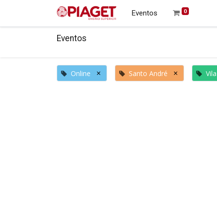
0
Eventos
Eventos
×
×
Online
Santo André
Vil