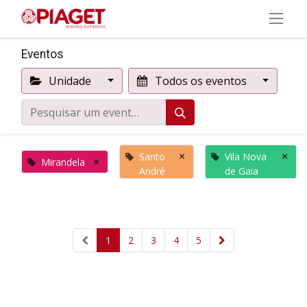
Eventos
Unidade
Todos os eventos
×
×
Santo
Vila Nova
×
Mirandela
André
de Gaia
1
2
3
4
5