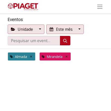
Eventos
Unidade
Este mês
×
×
Almada
Mirandela