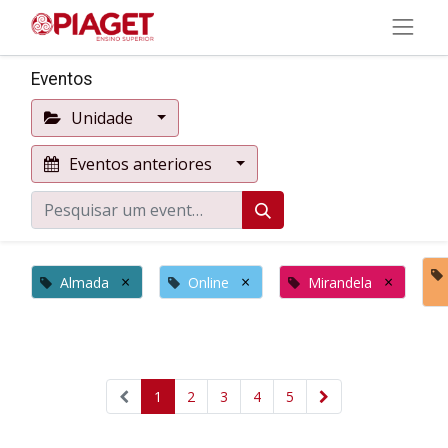
Eventos
Unidade
Eventos anteriores
×
×
×
Almada
Online
Mirandela
1
2
3
4
5