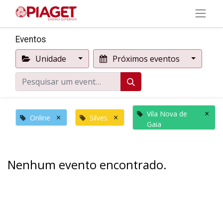
Eventos
Unidade
Próximos eventos
×
Vila Nova de
×
×
Online
Silves
Gaia
Nenhum evento encontrado.