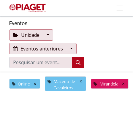
Eventos
Unidade
Eventos anteriores
×
Macedo de
×
×
Online
Mirandela
Cavaleiros