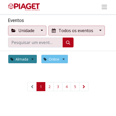
Eventos
Unidade
Todos os eventos
×
×
Almada
Online
1
2
3
4
5