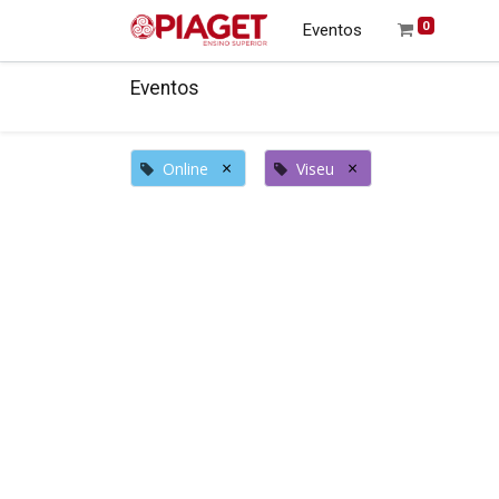
0
Eventos
Eventos
×
×
Online
Viseu