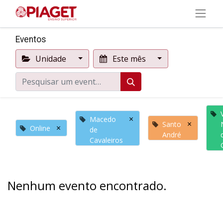
Eventos
Unidade
Este mês
×
Macedo
×
Santo
×
Online
de
André
Cavaleiros
Nenhum evento encontrado.