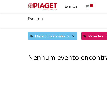
0
Eventos
Eventos
×
Macedo de Cavaleiros
Mirandela
Nenhum evento encontr