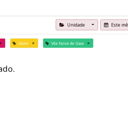
Unidade
Este m
×
×
×
Silves
Vila Nova de Gaia
ado.