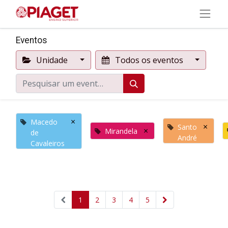
Eventos
Unidade
Todos os eventos
×
Macedo
×
Santo
×
Mirandela
de
André
Cavaleiros
1
2
3
4
5