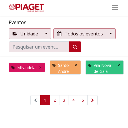
Eventos
Unidade
Todos os eventos
×
×
Santo
Vila Nova
×
Mirandela
André
de Gaia
1
2
3
4
5