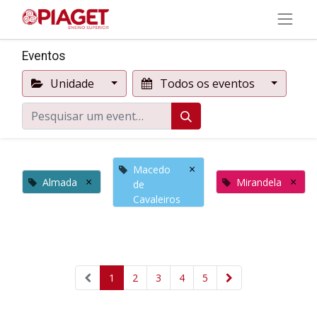
Eventos
Unidade
Todos os eventos
×
Macedo
×
×
Almada
Mirandela
de
Cavaleiros
1
2
3
4
5