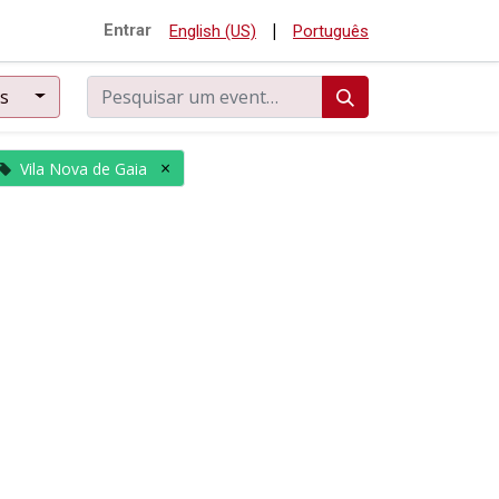
|
Entrar
English (US)
Português
os
×
Vila Nova de Gaia