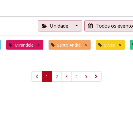
Unidade
Todos os event
×
×
×
Mirandela
Santo André
Silves
1
2
3
4
5