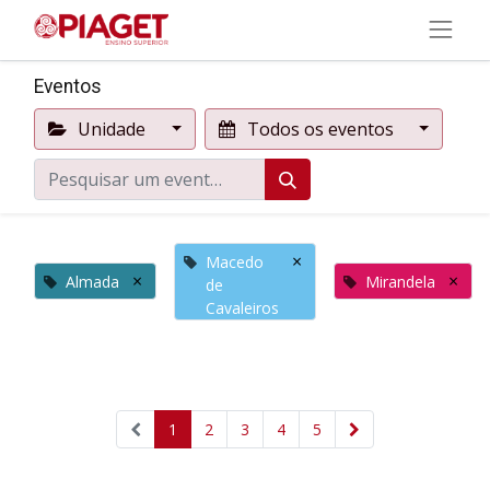
Eventos
Unidade
Todos os eventos
×
Macedo
×
×
Almada
Mirandela
de
Cavaleiros
1
2
3
4
5