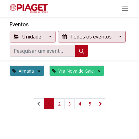
Eventos
Unidade
Todos os eventos
×
×
Almada
Vila Nova de Gaia
1
2
3
4
5