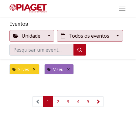
Eventos
Unidade
Todos os eventos
×
×
Silves
Viseu
1
2
3
4
5