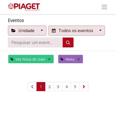
Eventos
Unidade
Todos os eventos
×
×
Vila Nova de Gaia
Viseu
1
2
3
4
5