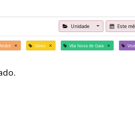
Unidade
Este m
×
×
×
André
Silves
Vila Nova de Gaia
Vis
ado.