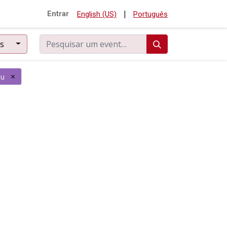
|
Entrar
English (US)
Português
ês
×
eu