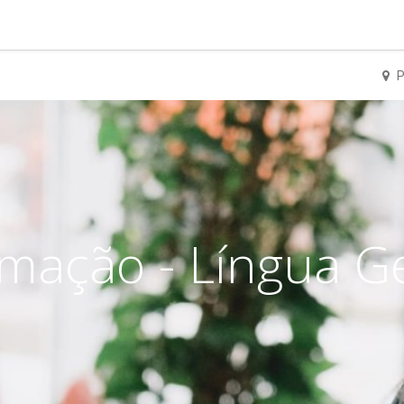
P
mação - Língua G