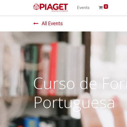
0
Events
All Events
Curso de For
Portuguesa