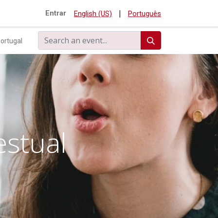
|
Entrar
English (US)
Português
ortugal
estual