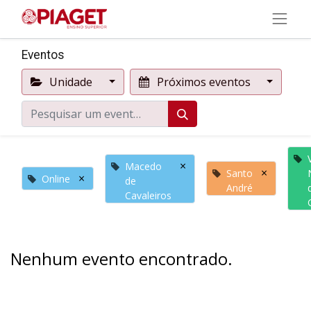
Eventos
Unidade
Próximos eventos
×
Macedo
×
Santo
×
Online
de
André
Cavaleiros
Nenhum evento encontrado.